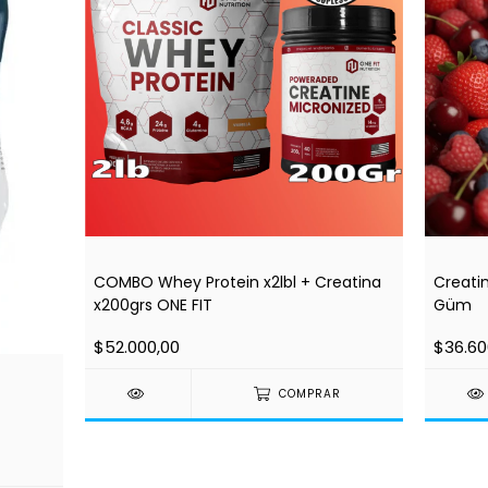
COMBO Whey Protein x2lbl + Creatina
Creati
x200grs ONE FIT
Güm
$52.000,00
$36.60
COMPRAR