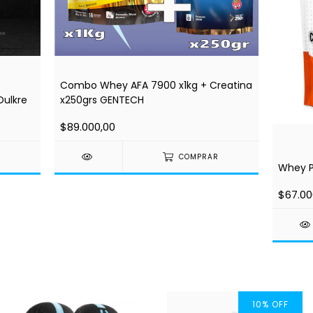
Combo Whey AFA 7900 x1kg + Creatina
Dulkre
x250grs GENTECH
$89.000,00
COMPRAR
Whey P
$67.00
10
%
OFF